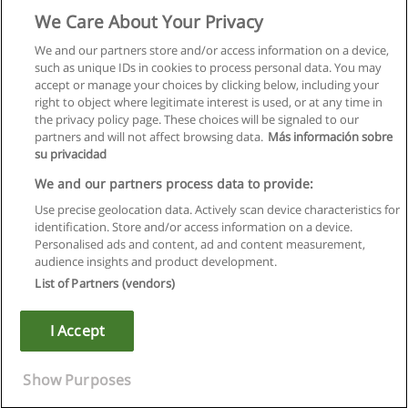
e Tecnológicos
We Care About Your Privacy
Universidade de Coimbra - FEUC - Faculdade de Economia
We and our partners store and/or access information on a device,
such as unique IDs in cookies to process personal data. You may
Solicite informação
accept or manage your choices by clicking below, including your
right to object where legitimate interest is used, or at any time in
the privacy policy page. These choices will be signaled to our
partners and will not affect browsing data.
Más información sobre
su privacidad
Regras de uso
We and our partners process data to provide:
Use precise geolocation data. Actively scan device characteristics for
Privacidade de dados
identification. Store and/or access information on a device.
Personalised ads and content, ad and content measurement,
Entrar em contato com Educaedu
audience insights and product development.
List of Partners (vendors)
Copyright © Educaedu Business S.L. - CIF : B-95610580: -
www.educaedu.com.pt
I Accept
Show Purposes