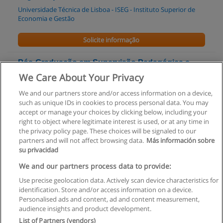
Universidade Técnica de Lisboa - ISEG - Instituto Superior de
Economia e Gestão
Solicite informação
Pós-Graduação em Supervisão Pedagógica e
Formação de Formadores
We Care About Your Privacy
ISCE - Instituto Superior de Ciências Educativas - Odivelas
We and our partners store and/or access information on a device,
such as unique IDs in cookies to process personal data. You may
Solicite informação
accept or manage your choices by clicking below, including your
right to object where legitimate interest is used, or at any time in
the privacy policy page. These choices will be signaled to our
partners and will not affect browsing data.
Más información sobre
su privacidad
Regras de uso
We and our partners process data to provide:
Use precise geolocation data. Actively scan device characteristics for
Privacidade de dados
identification. Store and/or access information on a device.
Personalised ads and content, ad and content measurement,
Entrar em contato com Educaedu
audience insights and product development.
List of Partners (vendors)