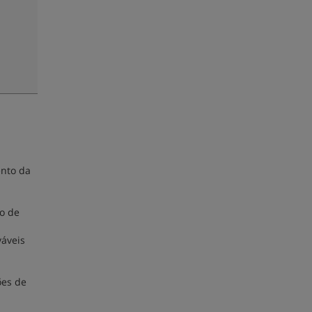
ento da
ão de
váveis
ões de