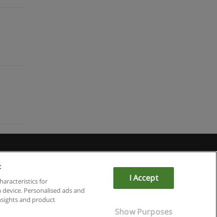
du
:
I Accept
haracteristics for
a device. Personalised ads and
sights and product
Show Purposes