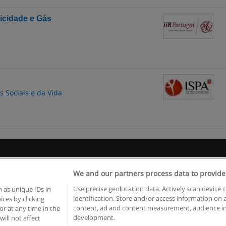
ricidade e Gás
as Sociais e da Vida
egras de uso
Privacidade de dados
Entrar em contato com Educae
We and our partners process data to provide
Copyright © Educaedu Business S.L. - CIF : B-95610580: -
www.educaedu.com.pt
Use precise geolocation data. Actively scan device c
 as unique IDs in
identification. Store and/or access information on 
ces by clicking
content, ad and content measurement, audience in
or at any time in the
development.
will not affect