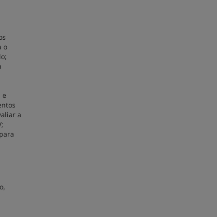
os
a o
o;
a
 e
entos
aliar a
V;
 para
o,