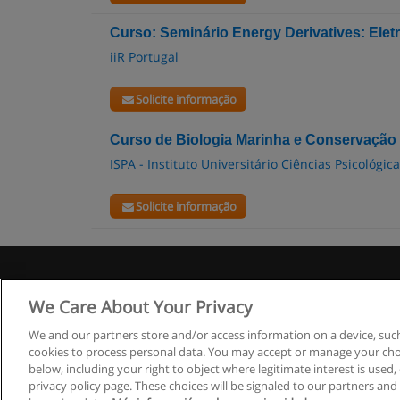
Curso: Seminário Energy Derivatives: Elet
iiR Portugal
Solicite informação
Curso de Biologia Marinha e Conservação
ISPA - Instituto Universitário Ciências Psicológic
Solicite informação
R
We Care About Your Privacy
We and our partners store and/or access information on a device, such
cookies to process personal data. You may accept or manage your choi
below, including your right to object where legitimate interest is used, 
privacy policy page. These choices will be signaled to our partners and 