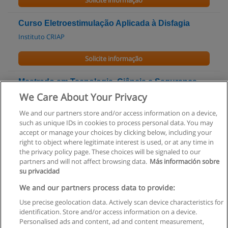
Solicite informação
Curso Eletroestimulação Aplicada à Disfagia
Instituto CRIAP
Solicite informação
Mestrado em Tecnologia, Ciência e Segurança
Alimentar
We Care About Your Privacy
Universidade do Porto
We and our partners store and/or access information on a device,
such as unique IDs in cookies to process personal data. You may
Solicite informação
accept or manage your choices by clicking below, including your
right to object where legitimate interest is used, or at any time in
the privacy policy page. These choices will be signaled to our
partners and will not affect browsing data.
Más información sobre
su privacidad
Regras de uso
We and our partners process data to provide:
Use precise geolocation data. Actively scan device characteristics for
Privacidade de dados
identification. Store and/or access information on a device.
Personalised ads and content, ad and content measurement,
Entrar em contato com Educaedu