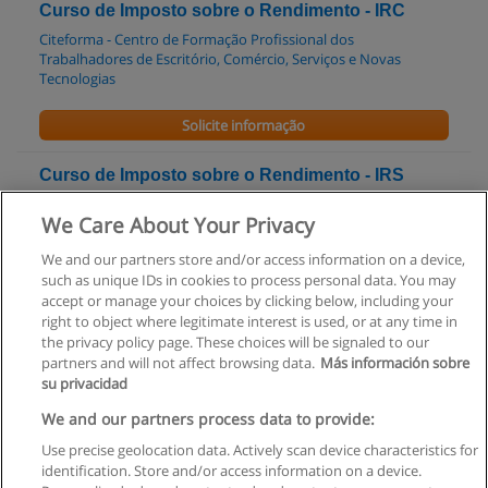
Curso de Imposto sobre o Rendimento - IRC
Citeforma - Centro de Formação Profissional dos
Trabalhadores de Escritório, Comércio, Serviços e Novas
Tecnologias
Solicite informação
Curso de Imposto sobre o Rendimento - IRS
Citeforma - Centro de Formação Profissional dos
We Care About Your Privacy
Trabalhadores de Escritório, Comércio, Serviços e Novas
Tecnologias
We and our partners store and/or access information on a device,
such as unique IDs in cookies to process personal data. You may
Solicite informação
accept or manage your choices by clicking below, including your
right to object where legitimate interest is used, or at any time in
the privacy policy page. These choices will be signaled to our
partners and will not affect browsing data.
Más información sobre
su privacidad
Regras de uso
We and our partners process data to provide:
Use precise geolocation data. Actively scan device characteristics for
Privacidade de dados
identification. Store and/or access information on a device.