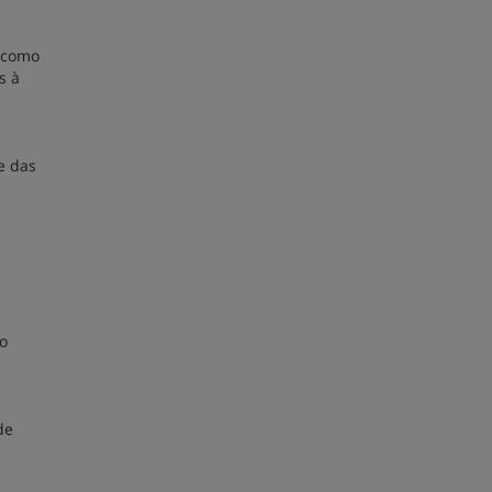
m como
s à
e das
no
de