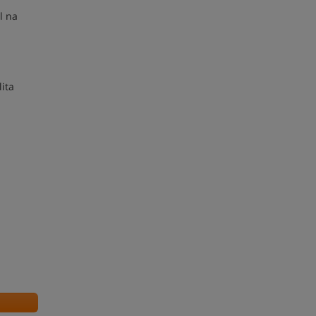
l na
ita