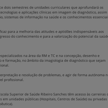
ce dois semestres de unidades curriculares que aprofundará os
tecnologias e aplicações clínicas em imagem de diagnóstico, assi
o, sistemas de informação na saúde e os conhecimentos essenciai
icaz para a melhoria das atitudes e aptidões indispensáveis aos
ogresso do conhecimento e para a valorização do potencial da saúd
especializados na área da RM e TC e na concepção, desenho e
o e formação, no âmbito da imagiologia de diagnóstico que sejam
ional.
nterpretação e resolução de problemas, e agir de forma autónoma 
l profissional.
scola Superior de Saúde Ribeiro Sanches têm acesso às carreiras 
 em unidades públicas (Hospitais, Centros de Saúde) ou privadas
pêutica).