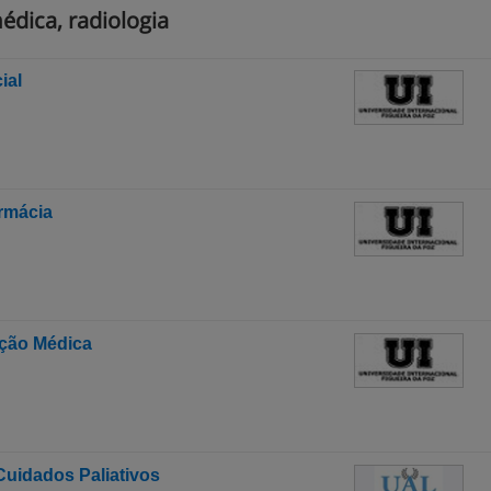
édica, radiologia
ial
armácia
cção Médica
idados Paliativos