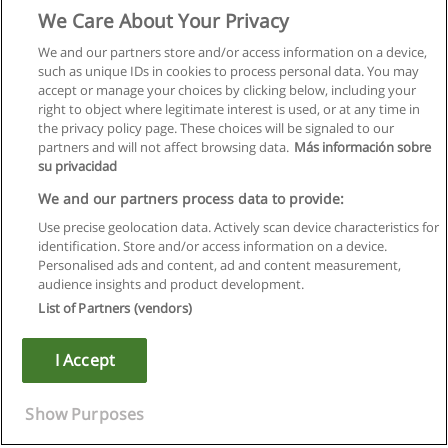
We Care About Your Privacy
We and our partners store and/or access information on a device,
such as unique IDs in cookies to process personal data. You may
accept or manage your choices by clicking below, including your
right to object where legitimate interest is used, or at any time in
the privacy policy page. These choices will be signaled to our
partners and will not affect browsing data.
Más información sobre
su privacidad
We and our partners process data to provide:
Use precise geolocation data. Actively scan device characteristics for
identification. Store and/or access information on a device.
Regras de uso
Personalised ads and content, ad and content measurement,
audience insights and product development.
Privacidade de dados
List of Partners (vendors)
Entrar em contato com Educaedu
I Accept
Copyright © Educaedu Business S.L. - CIF : B-95610580: -
www.educaedu.com.pt
Show Purposes