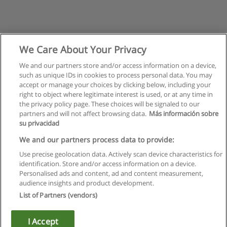
We Care About Your Privacy
We and our partners store and/or access information on a device,
such as unique IDs in cookies to process personal data. You may
accept or manage your choices by clicking below, including your
right to object where legitimate interest is used, or at any time in
the privacy policy page. These choices will be signaled to our
partners and will not affect browsing data.
Más información sobre
su privacidad
Regras de uso
We and our partners process data to provide:
Use precise geolocation data. Actively scan device characteristics for
Privacidade de dados
identification. Store and/or access information on a device.
Personalised ads and content, ad and content measurement,
Entrar em contato com Educaedu
audience insights and product development.
List of Partners (vendors)
Copyright © Educaedu Business S.L. - CIF : B-95610580: -
www.educaedu.com.pt
I Accept