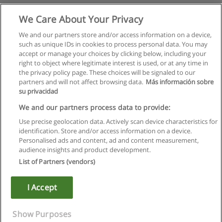
We Care About Your Privacy
We and our partners store and/or access information on a device,
such as unique IDs in cookies to process personal data. You may
accept or manage your choices by clicking below, including your
right to object where legitimate interest is used, or at any time in
the privacy policy page. These choices will be signaled to our
partners and will not affect browsing data.
Más información sobre
su privacidad
We and our partners process data to provide:
Use precise geolocation data. Actively scan device characteristics for
identification. Store and/or access information on a device.
Regras de uso
Personalised ads and content, ad and content measurement,
audience insights and product development.
Privacidade de dados
List of Partners (vendors)
Entrar em contato com Educaedu
I Accept
Copyright © Educaedu Business S.L. - CIF : B-95610580: -
www.educaedu.com.pt
Show Purposes