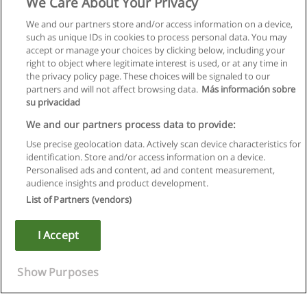
We Care About Your Privacy
We and our partners store and/or access information on a device,
such as unique IDs in cookies to process personal data. You may
accept or manage your choices by clicking below, including your
right to object where legitimate interest is used, or at any time in
the privacy policy page. These choices will be signaled to our
partners and will not affect browsing data.
Más información sobre
su privacidad
We and our partners process data to provide:
Use precise geolocation data. Actively scan device characteristics for
identification. Store and/or access information on a device.
Regras de uso
Personalised ads and content, ad and content measurement,
audience insights and product development.
Privacidade de dados
List of Partners (vendors)
Entrar em contato com Educaedu
I Accept
Copyright © Educaedu Business S.L. - CIF : B-95610580: -
www.educaedu.com.pt
Show Purposes