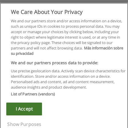
We Care About Your Privacy
We and our partners store and/or access information on a device,
such as unique IDs in cookies to process personal data. You may
accept or manage your choices by clicking below, including your
right to object where legitimate interest is used, or at any time in
the privacy policy page. These choices will be signaled to our
partners and will not affect browsing data.
Más información sobre
su privacidad
We and our partners process data to provide:
Use precise geolocation data. Actively scan device characteristics for
identification. Store and/or access information on a device.
Regras de uso
Personalised ads and content, ad and content measurement,
audience insights and product development.
Privacidade de dados
List of Partners (vendors)
Entrar em contato com Educaedu
I Accept
Copyright © Educaedu Business S.L. - CIF : B-95610580: -
www.educaedu.com.pt
Show Purposes