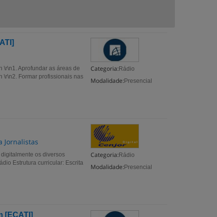
ATI]
Categoria:
 \r\n1. Aprofundar as áreas de
Rádio
 \r\n2. Formar profissionais nas
Modalidade:
Presencial
 Jornalistas
Categoria:
 digitalmente os diversos
Rádio
io Estrutura curricular: Escrita
Modalidade:
Presencial
 [ECATI]