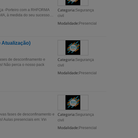
Categoria:
ança -Porteiro com a RHFORMA
Segurança
A, à medida do seu sucesso....
civil
Modalidade:
Presencial
Atualização)
Categoria:
 fases de desconfinamento e
Segurança
os! Não perca o nosso pack
civil
Modalidade:
Presencial
Categoria:
ovas fases de desconfinamento e
Segurança
! Aulas presenciais em: \r\n
civil
Modalidade:
Presencial