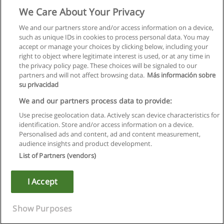
We Care About Your Privacy
We and our partners store and/or access information on a device,
such as unique IDs in cookies to process personal data. You may
accept or manage your choices by clicking below, including your
right to object where legitimate interest is used, or at any time in
the privacy policy page. These choices will be signaled to our
partners and will not affect browsing data.
Más información sobre
su privacidad
We and our partners process data to provide:
Use precise geolocation data. Actively scan device characteristics for
identification. Store and/or access information on a device.
Regras de uso
Personalised ads and content, ad and content measurement,
audience insights and product development.
Privacidade de dados
List of Partners (vendors)
Entrar em contato com Educaedu
I Accept
Copyright © Educaedu Business S.L. - CIF : B-95610580: -
www.educaedu.com.pt
Show Purposes