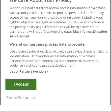
We Care About Your Privacy
We and our partners store and/or access information on a device,
such as unique IDs in cookies to process personal data. You may
accept or manage your choices by clicking below, including your
right to object where legitimate interest is used, or at any time in
the privacy policy page. These choices will be signaled to our
partners and will not affect browsing data.
Más información sobre
su privacidad
We and our partners process data to provide:
Use precise geolocation data. Actively scan device characteristics for
identification. Store and/or access information on a device.
Regras de uso
Personalised ads and content, ad and content measurement,
audience insights and product development.
Privacidade de dados
List of Partners (vendors)
Entrar em contato com Educaedu
I Accept
Copyright © Educaedu Business S.L. - CIF : B-95610580: -
www.educaedu.com.pt
Show Purposes