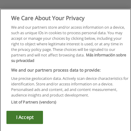
We Care About Your Privacy
We and our partners store and/or access information on a device,
such as unique IDs in cookies to process personal data. You may
accept or manage your choices by clicking below, including your
right to object where legitimate interest is used, or at any time in
the privacy policy page. These choices will be signaled to our
partners and will not affect browsing data.
Más información sobre
su privacidad
We and our partners process data to provide:
Use precise geolocation data. Actively scan device characteristics for
identification. Store and/or access information on a device.
Regras de uso
Personalised ads and content, ad and content measurement,
audience insights and product development.
Privacidade de dados
List of Partners (vendors)
Entrar em contato com Educaedu
I Accept
Copyright © Educaedu Business S.L. - CIF : B-95610580: -
www.educaedu.com.pt