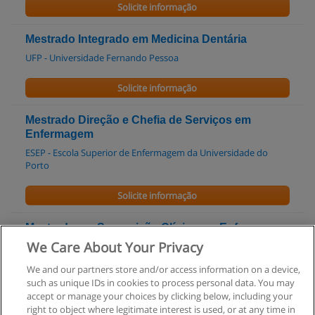
Solicite informação
Mestrado Integrado em Medicina Dentária
UFP - Universidade Fernando Pessoa
Solicite informação
Mestrado Direção e Chefia de Serviços em
Enfermagem
ESEP - Escola Superior de Enfermagem da Universidade do
Porto
Solicite informação
Mestrado em Supervisão Clínica em Enfermagem
We Care About Your Privacy
ESEP - Escola Superior de Enfermagem da Universidade do
Porto
We and our partners store and/or access information on a device,
such as unique IDs in cookies to process personal data. You may
Solicite informação
accept or manage your choices by clicking below, including your
right to object where legitimate interest is used, or at any time in