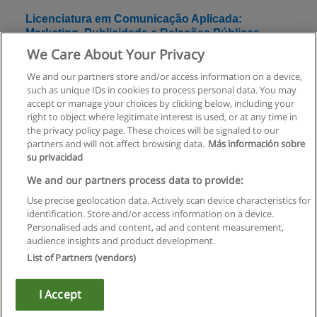
Licenciatura em Comunicação Aplicada:
Marketing, Publicidade e Relações Públicas
[ECATI]
We Care About Your Privacy
Universidade Lusófona
We and our partners store and/or access information on a device,
such as unique IDs in cookies to process personal data. You may
Solicite informação
accept or manage your choices by clicking below, including your
right to object where legitimate interest is used, or at any time in
the privacy policy page. These choices will be signaled to our
partners and will not affect browsing data.
Más información sobre
su privacidad
Regras de uso
We and our partners process data to provide:
Use precise geolocation data. Actively scan device characteristics for
Privacidade de dados
identification. Store and/or access information on a device.
Personalised ads and content, ad and content measurement,
Entrar em contato com Educaedu
audience insights and product development.
List of Partners (vendors)
Copyright © Educaedu Business S.L. - CIF : B-95610580: -
www.educaedu.com.pt
I Accept