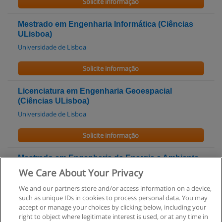
Solicite informação
Mestrado em Engenharia Informática (Ciências
ULisboa)
Universidade de Lisboa
Solicite informação
Licenciatura em Engenharia Geoespacial
(Ciências ULisboa)
Universidade de Lisboa
Solicite informação
Mestrado em Engenharia da Energia e Ambiente
(Ciências ULisboa)
We Care About Your Privacy
Universidade de Lisboa
We and our partners store and/or access information on a device,
such as unique IDs in cookies to process personal data. You may
Solicite informação
accept or manage your choices by clicking below, including your
right to object where legitimate interest is used, or at any time in