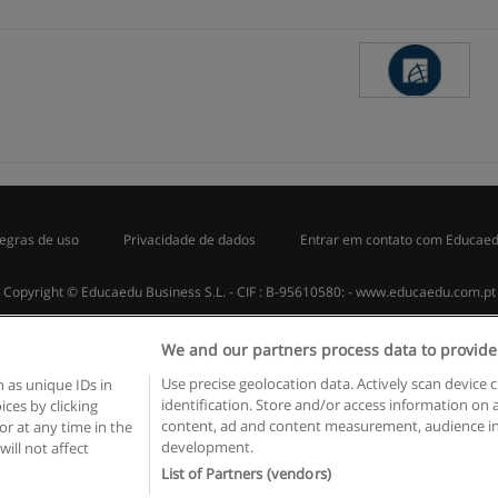
egras de uso
Privacidade de dados
Entrar em contato com Educae
Copyright © Educaedu Business S.L. - CIF : B-95610580: -
www.educaedu.com.pt
We and our partners process data to provide
Use precise geolocation data. Actively scan device c
 as unique IDs in
identification. Store and/or access information on 
ces by clicking
content, ad and content measurement, audience in
or at any time in the
development.
will not affect
List of Partners (vendors)