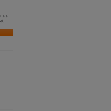
E e é
el.