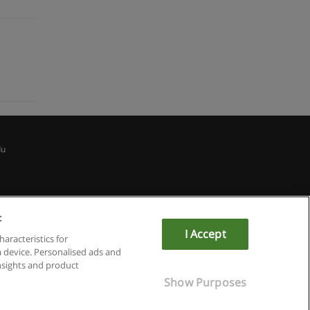
du
:
I Accept
haracteristics for
a device. Personalised ads and
sights and product
Show Purposes