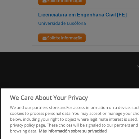
Solicite informação
Licenciatura em Engenharia Civil [FE]
Universidade Lusófona
Solicite informação
R
We Care About Your Privacy
We and our partners store and/or access information on a device, such
cookies to process personal data. You may accept or manage your choi
below, including your right to object where legitimate interest is used, 
privacy policy page. These choices will be signaled to our partners and 
browsing data.
Más información sobre su privacidad