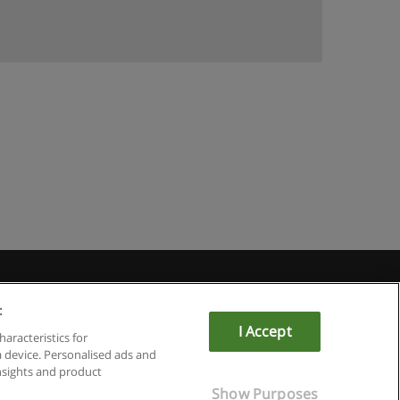
du
:
I Accept
haracteristics for
a device. Personalised ads and
sights and product
Show Purposes