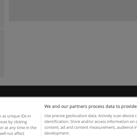
egras de uso
Privacidade de dados
Entrar em contato com Educae
We and our partners process data to provide
Copyright © Educaedu Business S.L. - CIF : B-95610580: -
www.educaedu.com.pt
Use precise geolocation data. Actively scan device c
 as unique IDs in
identification. Store and/or access information on 
ces by clicking
content, ad and content measurement, audience in
or at any time in the
development.
will not affect