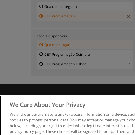
Qualquer categoria
CET Programação
Locais disponíveis
Qualquer lugar
CET Programação Coimbra
1
CET Programação Lisboa
1
R
We Care About Your Privacy
We and our partners store and/or access information on a device, such
cookies to process personal data. You may accept or manage your choi
below, including your right to object where legitimate interest is used, 
privacy policy page. These choices will be signaled to our partners and 