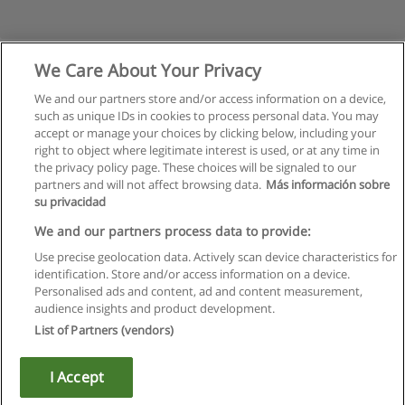
We Care About Your Privacy
We and our partners store and/or access information on a device,
such as unique IDs in cookies to process personal data. You may
accept or manage your choices by clicking below, including your
right to object where legitimate interest is used, or at any time in
the privacy policy page. These choices will be signaled to our
partners and will not affect browsing data.
Más información sobre
su privacidad
Regras de uso
We and our partners process data to provide:
Use precise geolocation data. Actively scan device characteristics for
Privacidade de dados
identification. Store and/or access information on a device.
Personalised ads and content, ad and content measurement,
Entrar em contato com Educaedu
audience insights and product development.
List of Partners (vendors)
Copyright © Educaedu Business S.L. - CIF : B-95610580: -
www.educaedu.com.pt
I Accept