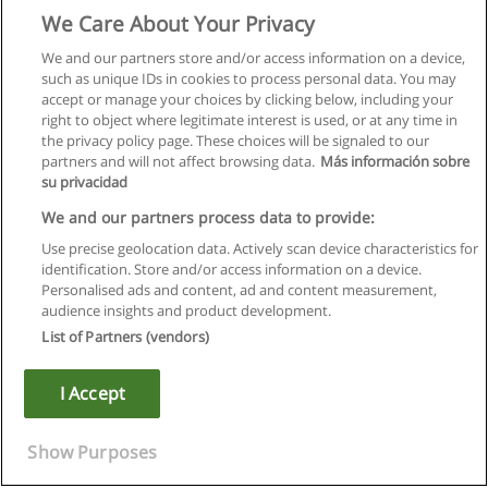
We Care About Your Privacy
We and our partners store and/or access information on a device,
such as unique IDs in cookies to process personal data. You may
accept or manage your choices by clicking below, including your
right to object where legitimate interest is used, or at any time in
the privacy policy page. These choices will be signaled to our
partners and will not affect browsing data.
Más información sobre
su privacidad
We and our partners process data to provide:
Use precise geolocation data. Actively scan device characteristics for
identification. Store and/or access information on a device.
Regras de uso
Personalised ads and content, ad and content measurement,
audience insights and product development.
Privacidade de dados
List of Partners (vendors)
Entrar em contato com Educaedu
I Accept
Copyright © Educaedu Business S.L. - CIF : B-95610580: -
www.educaedu.com.pt
Show Purposes