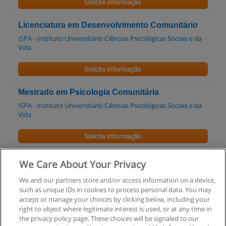
Solicite informação
Licenciatura em Desenvolvimento Comunitário
ISPA - Instituto Universitário Ciências Psicológicas Sociais e da
Vida
Solicite informação
Mestrado em Psicologia Comunitária
ISPA - Instituto Universitário Ciências Psicológicas Sociais e da
Vida
Solicite informação
Pós-Graduação em Reabilitação, Regeneração e
We Care About Your Privacy
Requalificação Urbana
We and our partners store and/or access information on a device,
ESAI - Escola Superior de Actividades Imobiliárias
such as unique IDs in cookies to process personal data. You may
accept or manage your choices by clicking below, including your
Solicite informação
right to object where legitimate interest is used, or at any time in
the privacy policy page. These choices will be signaled to our