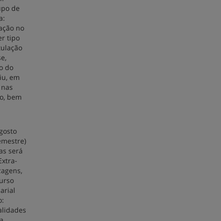
upo de
a:
mação no
r tipo
tulação
e,
ão do
iu, em
 nas
ço, bem
gosto
emestre)
as será
Extra-
zagens,
urso
arial
o:
alidades
a