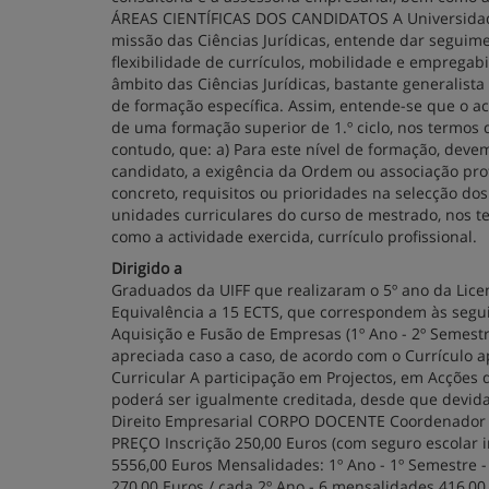
ÁREAS CIENTÍFICAS DOS CANDIDATOS A Universidade 
missão das Ciências Jurídicas, entende dar seguim
flexibilidade de currículos, mobilidade e empregab
âmbito das Ciências Jurídicas, bastante generalista
de formação específica. Assim, entende-se que o ac
de uma formação superior de 1.º ciclo, nos termos d
contudo, que: a) Para este nível de formação, devem
candidato, a exigência da Ordem ou associação profi
concreto, requisitos ou prioridades na selecção dos
unidades curriculares do curso de mestrado, nos ter
como a actividade exercida, currículo profissional.
Dirigido a
Graduados da UIFF que realizaram o 5º ano da Licen
Equivalência a 15 ECTS, que correspondem às seguin
Aquisição e Fusão de Empresas (1º Ano - 2º Semest
apreciada caso a caso, de acordo com o Currículo a
Curricular A participação em Projectos, em Acções 
poderá ser igualmente creditada, desde que devi
Direito Empresarial CORPO DOCENTE Coordenador do 
PREÇO Inscrição 250,00 Euros (com seguro escolar 
5556,00 Euros Mensalidades: 1º Ano - 1º Semestre -
270,00 Euros / cada 2º Ano - 6 mensalidades 416,