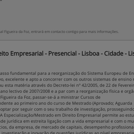
al Figueira da Foz, entrará em contacto contigo para mais informações.
o Empresarial - Presencial - Lisboa - Cidade - L
asso fundamental para a reorganização do Sistema Europeu de En
tivo, excelente e apto a concorrer com os outros sistemas de ensino 
esta matéria através do Decreto-lei nº 42/2005, de 22 de Feverei
o ano lectivo de 2007/2008 e a par com a reorganização física e org
Figueira da Foz, passar-se-á a ministrar Cursos de
ondente ao primeiro ano do curso de Mestrado (Aprovado; Aguarda
 optar por seguir com o seu trabalho de investigação, prosseguind
s A Especialização/Mestrado em Direito Empresarial permite ao est
de jurídica em estreita ligação com a vida empresarial e com o m
ios, da empresa, de mercado de capitais, desempenho profissiona
 investigação e inovação de questões jurídicas ao nível empresaria