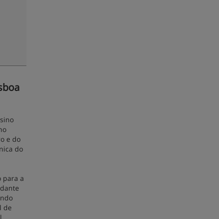
isboa
sino
no
ro e do
ânica do
o para a
udante
undo
l de
l.