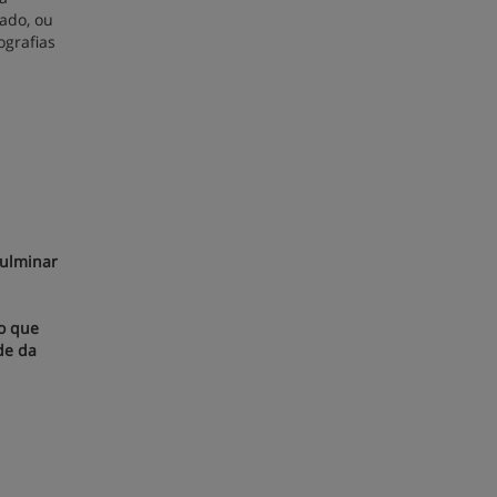
cado, ou
ografias
culminar
do que
de da