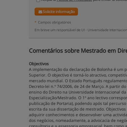
Solicite informação
*
Campos obrigatórios
Em breve um responsável de UI - Universidade Internacion
Comentários sobre Mestrado em Direit
Objectivos
A implementação da declaração de Bolonha é um p
Superior. O objectivo é torná-lo atractivo, competi
mercado mundial. O Estado Português regulamentou 
Decreto-lei n.º 74/2006, de 24 de Março. A partir d
ensino do Direito na Universidade Internacional da 
Especialização/Mestrado. O 1º ano lectivo corresp
publicação de Portaria), podendo após tal percurso
escrita da sua dissertação de mestrado. Objectivo
adquirir conhecimentos e desenvolver uma activida
dos negócios, nomeadamente, a advocacia de negóc
consultoria e a assessoria empresarial, bem como a