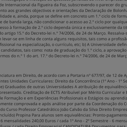
Internacional da Figueira da Foz, subscrevendo o parecer do gr
ento aos grandes objectivos e orientações da Declaração de Bolonh
ilidade e, ainda, porque se define em concreto um 1.º ciclo de for
 e de banda larga, não condicionar o acesso ao 2.º ciclo por qualque
esso à formação de 2.º ciclo dependa única e exclusivamente da ti
o artigo 15.º do Decreto-lei n.º 74/2006, de 24 de Março. Ressalva-s
 levar-se em linha de conta alguns requisitos, tais como a profiss
ssional na especialização, o currículo, etc; b) A Universidade defin
 candidatos, tais como: nota de graduação do 1.º ciclo, a aprovação
mos do n.º 1 do art. 17.º do Decreto-lei n.º 74/2006, de 24 de Mar
ciatura em Direito, de acordo com a Portaria nº 677/97, de 12 de A
tes Unidades Curriculares: Direito da Concorrência (1º Ano - 1º S
re) Graduados de outras Universidades A atribuição de equivalênci
presentado. Creditação de ECTS Atribuível por Mérito Curricular e 
de Formação e em Experiências Profissionais e Estágios ou aprendi
damente comprovada e após análise por parte da Coordenação do C
Curso Professor Catedrático João Calvão da Silva Direito Empres
incluído) Propina Para alunos sem equivalências: Pronto-pagament
 6 mensalidades 240,00 Euros / cada 1º Ano - 2º Semestre - 6 mens
00 Euros / cada Direito Empresarial CANDIDATURA Documentos para 