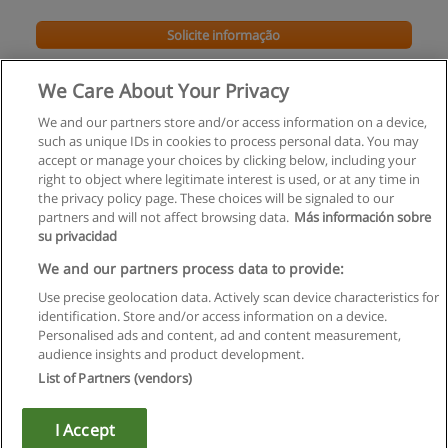
Solicite informação
Licenciatura em Comunicação Aplicada
We Care About Your Privacy
Universidade Lusófona do Porto
We and our partners store and/or access information on a device,
such as unique IDs in cookies to process personal data. You may
Solicite informação
accept or manage your choices by clicking below, including your
right to object where legitimate interest is used, or at any time in
the privacy policy page. These choices will be signaled to our
partners and will not affect browsing data.
Más información sobre
su privacidad
Regras de uso
We and our partners process data to provide:
Use precise geolocation data. Actively scan device characteristics for
Privacidade de dados
identification. Store and/or access information on a device.
Personalised ads and content, ad and content measurement,
Entrar em contato com Educaedu
audience insights and product development.
List of Partners (vendors)
Copyright © Educaedu Business S.L. - CIF : B-95610580: -
www.educaedu.com.pt
I Accept