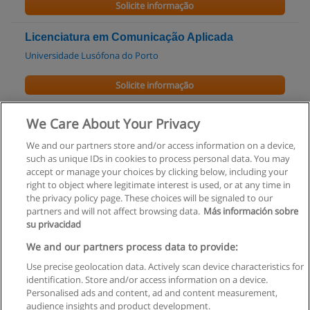
Solicite informação
Licenciatura em Comunicação Aplicada
Universidade Lusófona do Porto
Solicite informação
Licenciatura em Design de Comunicação
We Care About Your Privacy
Universidade Lusófona do Porto
We and our partners store and/or access information on a device,
such as unique IDs in cookies to process personal data. You may
Solicite informação
accept or manage your choices by clicking below, including your
right to object where legitimate interest is used, or at any time in
the privacy policy page. These choices will be signaled to our
partners and will not affect browsing data.
Más información sobre
su privacidad
Regras de uso
We and our partners process data to provide:
Use precise geolocation data. Actively scan device characteristics for
Privacidade de dados
identification. Store and/or access information on a device.
Personalised ads and content, ad and content measurement,
Entrar em contato com Educaedu
audience insights and product development.