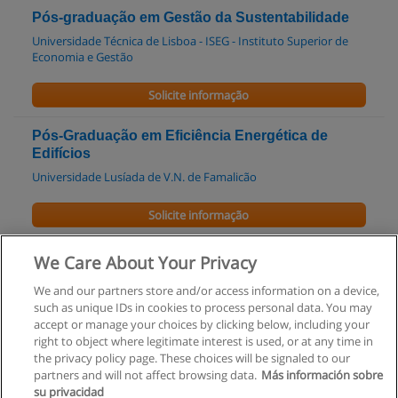
Pós-graduação em Gestão da Sustentabilidade
Universidade Técnica de Lisboa - ISEG - Instituto Superior de
Economia e Gestão
Solicite informação
Pós-Graduação em Eficiência Energética de
Edifícios
Universidade Lusíada de V.N. de Famalicão
Solicite informação
Curso de Biologia Marinha e Conservação
We Care About Your Privacy
ISPA - Instituto Universitário Ciências Psicológicas Sociais e da
We and our partners store and/or access information on a device,
Vida
such as unique IDs in cookies to process personal data. You may
accept or manage your choices by clicking below, including your
Solicite informação
right to object where legitimate interest is used, or at any time in
the privacy policy page. These choices will be signaled to our
partners and will not affect browsing data.
Más información sobre
su privacidad