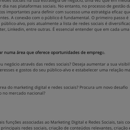
s redes sociais na sua estratégia de negócio, uma vez que em média
 dia nas plataformas sociais. No entanto, no processo de gestão d
tos importantes para definir com sucesso uma estratégia eficaz qu
entes. A conexão com o público é fundamental. O primeiro passo é
 público-alvo, pois atualmente a lista de redes sociais é diversific
ter, Linkedin, entre outras. É essencial entender que em cada uma
lhar numa área que oferece oportunidades de empreg
o.
u negócio através das redes sociais? Deseja aumentar a sua visibi
eresses e gostos do seu público-alvo e estabelecer uma relação ma
ea do marketing digital e redes sociais? Procura um novo desafio
o no mercado nacional?
s funções associadas ao Marketing Digital e Redes Sociais, tais c
 principais redes sociais, criação de conteúdos relevantes, criação 