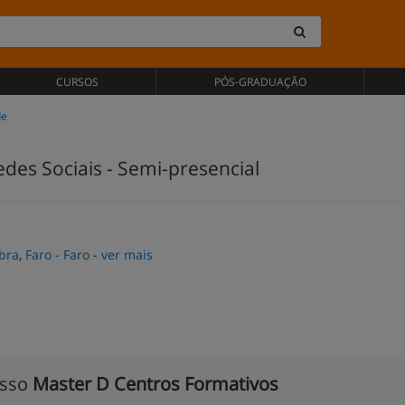
CURSOS
PÓS-GRADUAÇÃO
de
des Sociais - Semi-presencial
bra
,
Faro - Faro
-
ver mais
isso
Master D Centros Formativos