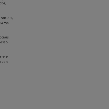
dos,
sociais,
ma vez
ciais,
cesso
rce e
rce e