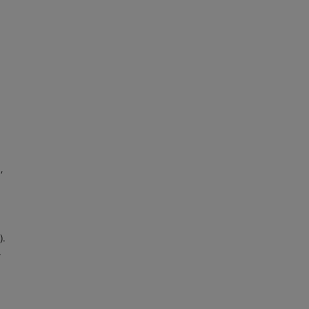
,
).
.