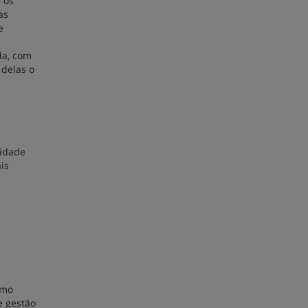
 os
as
e
ada, com
 delas o
lidade
is
omo
e gestão