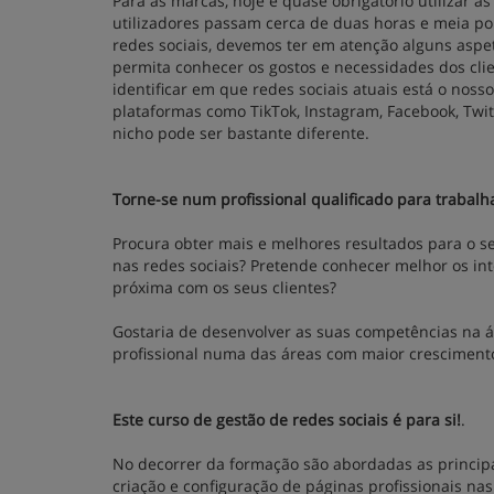
Para as marcas, hoje é quase obrigatório utilizar a
utilizadores passam cerca de duas horas e meia por
redes sociais, devemos ter em atenção alguns aspe
permita conhecer os gostos e necessidades dos cli
identificar em que redes sociais atuais está o nosso
plataformas como TikTok, Instagram, Facebook, Twit
nicho pode ser bastante diferente.
Torne-se num profissional qualificado para traba
Procura obter mais e melhores resultados para o se
nas redes sociais? Pretende conhecer melhor os int
próxima com os seus clientes?
Gostaria de desenvolver as suas competências na ár
profissional numa das áreas com maior cresciment
Este curso de gestão de redes sociais é para si!
.
No decorrer da formação são abordadas as principai
criação e configuração de páginas profissionais nas