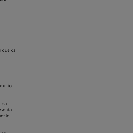
s que os
 muito
e da
esenta
neste