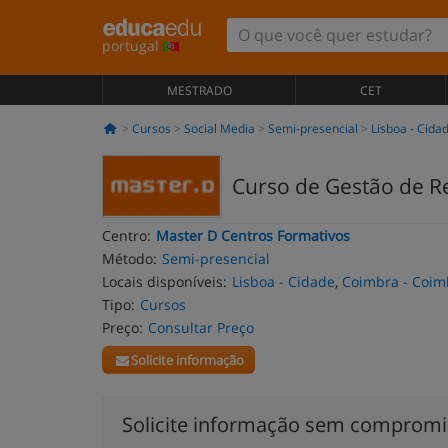
portugal
MESTRADO
CET
Cursos
Social Media
Semi-presencial
Lisboa - Cida
Curso de Gestão de Re
Centro:
Master D Centros Formativos
Método:
Semi-presencial
Locais disponíveis:
Lisboa - Cidade
,
Coimbra - Coim
Tipo:
Cursos
Preço:
Consultar Preço
Solicite informação
Solicite informação sem comprom