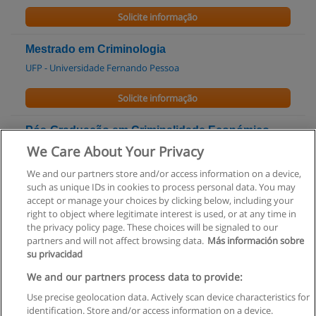
Solicite informação
Mestrado em Criminologia
UFP - Universidade Fernando Pessoa
Solicite informação
Pós-Graduação em Criminalidade Económico-
Financeira
We Care About Your Privacy
UPT - Universidade Portucalense
We and our partners store and/or access information on a device,
such as unique IDs in cookies to process personal data. You may
Solicite informação
accept or manage your choices by clicking below, including your
right to object where legitimate interest is used, or at any time in
the privacy policy page. These choices will be signaled to our
partners and will not affect browsing data.
Más información sobre
su privacidad
Regras de uso
We and our partners process data to provide:
Use precise geolocation data. Actively scan device characteristics for
Privacidade de dados
identification. Store and/or access information on a device.