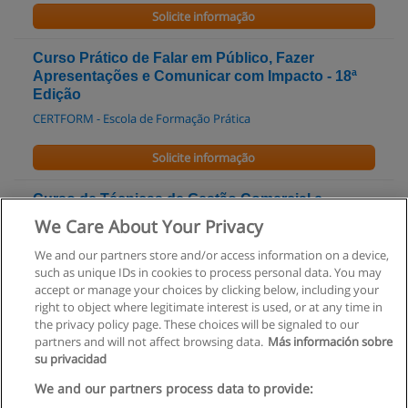
Solicite informação
Curso Prático de Falar em Público, Fazer
Apresentações e Comunicar com Impacto - 18ª
Edição
CERTFORM - Escola de Formação Prática
Solicite informação
Curso de Técnicas de Gestão Comercial e
Marketing
We Care About Your Privacy
ISCET - Instituto Superior de Ciências Empresariais e Turismo
We and our partners store and/or access information on a device,
such as unique IDs in cookies to process personal data. You may
Solicite informação
accept or manage your choices by clicking below, including your
right to object where legitimate interest is used, or at any time in
the privacy policy page. These choices will be signaled to our
partners and will not affect browsing data.
Más información sobre
su privacidad
Regras de uso
We and our partners process data to provide: