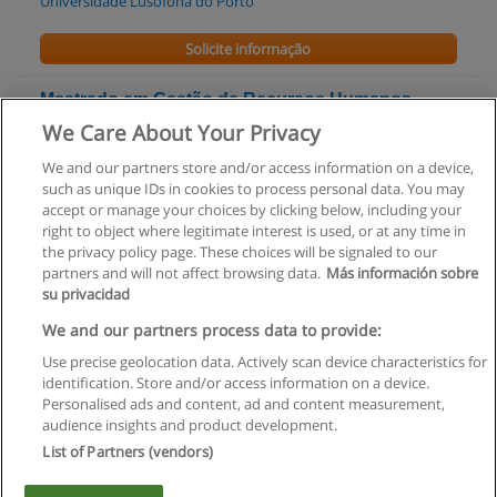
Universidade Lusófona do Porto
Solicite informação
Mestrado em Gestão de Recursos Humanos
[FCESE]
We Care About Your Privacy
Universidade Lusófona do Porto
We and our partners store and/or access information on a device,
such as unique IDs in cookies to process personal data. You may
Solicite informação
accept or manage your choices by clicking below, including your
right to object where legitimate interest is used, or at any time in
the privacy policy page. These choices will be signaled to our
partners and will not affect browsing data.
Más información sobre
su privacidad
Regras de uso
We and our partners process data to provide:
Use precise geolocation data. Actively scan device characteristics for
Privacidade de dados
identification. Store and/or access information on a device.
Personalised ads and content, ad and content measurement,
Entrar em contato com Educaedu
audience insights and product development.
List of Partners (vendors)
Copyright © Educaedu Business S.L. - CIF : B-95610580: -
www.educaedu.com.pt