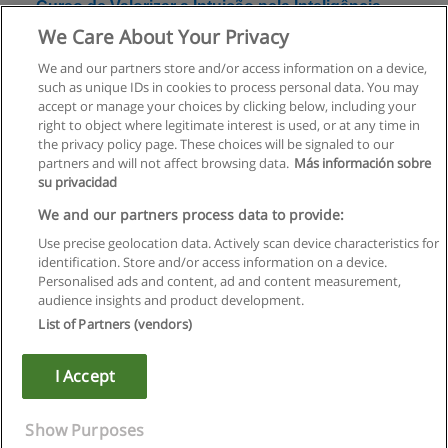
Curso de Valorizar a Intuição pela Inteligência
Emocional
We Care About Your Privacy
CONPRO Consultoria e Projectos
We and our partners store and/or access information on a device,
such as unique IDs in cookies to process personal data. You may
Solicite informação
accept or manage your choices by clicking below, including your
right to object where legitimate interest is used, or at any time in
the privacy policy page. These choices will be signaled to our
partners and will not affect browsing data.
Más información sobre
su privacidad
Regras de uso
We and our partners process data to provide:
Use precise geolocation data. Actively scan device characteristics for
Privacidade de dados
identification. Store and/or access information on a device.
Personalised ads and content, ad and content measurement,
Entrar em contato com Educaedu
audience insights and product development.
List of Partners (vendors)
Copyright © Educaedu Business S.L. - CIF : B-95610580: -
www.educaedu.com.pt
I Accept
Show Purposes