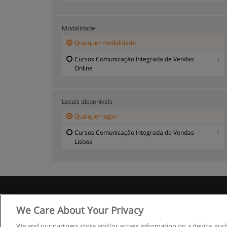
Modalidade
Qualquer modalidade
Cursos Comunicação Integrada de Vendas
1
Online
Locais disponíveis
Qualquer lugar
Cursos Comunicação Integrada de Vendas
1
Lisboa
R
We Care About Your Privacy
We and our partners store and/or access information on a device, such