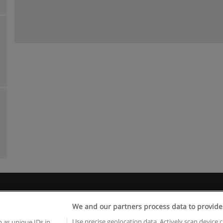
egras de uso
Privacidade de dados
Entrar em contato com Educae
We and our partners process data to provide
Copyright © Educaedu Business S.L. - CIF : B-95610580: -
www.educaedu.com.pt
Use precise geolocation data. Actively scan device c
 as unique IDs in