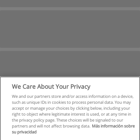
We Care About Your Privacy
We and our partners store and/or access information on a device,
such as unique IDs in cookies to process personal data. You may
Próxima
accept or manage your choices by clicking below, including your
Página
1
de
3
right to object where legitimate interest is used, or at any time in
the privacy policy page. These choices will be signaled to our
partners and will not affect browsing data.
Más información sobre
su privacidad