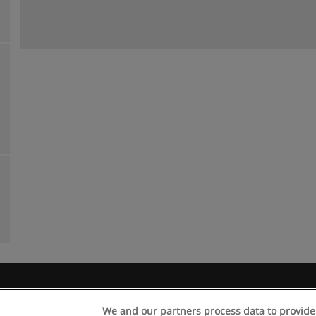
egras de uso
Privacidade de dados
Entrar em contato com Educae
We and our partners process data to provide