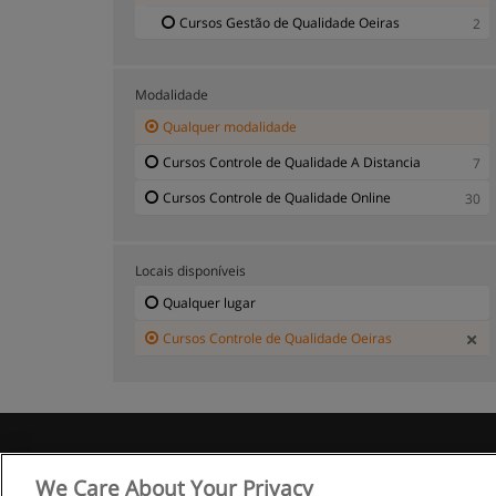
Cursos Gestão de Qualidade Oeiras
2
Modalidade
Qualquer modalidade
Cursos Controle de Qualidade A Distancia
7
Cursos Controle de Qualidade Online
30
Locais disponíveis
Qualquer lugar
Cursos Controle de Qualidade Oeiras
R
We Care About Your Privacy