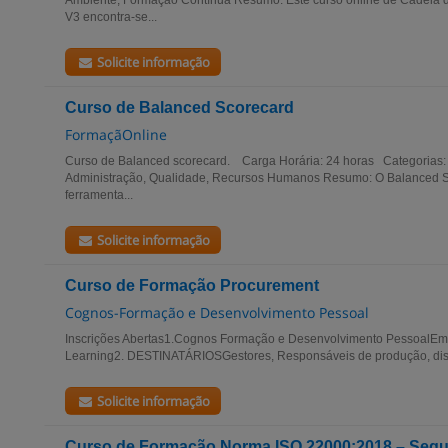
Ambiente, Formação Contínua Resumo: Este curso online de Cadeia
V3 encontra-se...
Solicite informação
Curso de Balanced Scorecard
FormaçãOnline
Curso de Balanced scorecard. Carga Horária: 24 horas Categorias:
Administração, Qualidade, Recursos Humanos Resumo: O Balanced 
ferramenta...
Solicite informação
Curso de Formação Procurement
Cognos-Formação e Desenvolvimento Pessoal
Inscrições Abertas1.Cognos Formação e Desenvolvimento PessoalEm 
Learning2. DESTINATÁRIOSGestores, Responsáveis de produção, distr
Solicite informação
Curso de Formação Norma ISO 22000:2018 – Segu