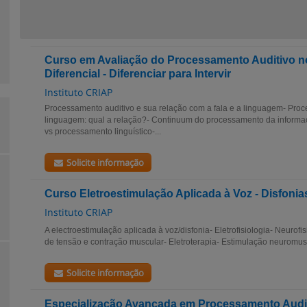
Curso em Avaliação do Processamento Auditivo n
Diferencial - Diferenciar para Intervir
Instituto CRIAP
Processamento auditivo e sua relação com a fala e a linguagem- Proce
linguagem: qual a relação?- Continuum do processamento da informaç
vs processamento linguístico-...
Solicite informação
Curso Eletroestimulação Aplicada à Voz - Disfoni
Instituto CRIAP
A electroestimulação aplicada à voz/disfonia- Eletrofisiologia- Neurofi
de tensão e contração muscular- Eletroterapia- Estimulação neuromuscu
Solicite informação
Especialização Avançada em Processamento Audit