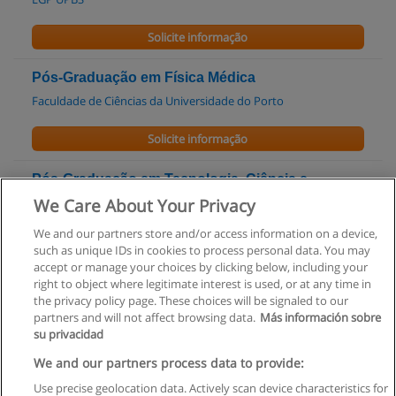
Solicite informação
Pós-Graduação em Física Médica
Faculdade de Ciências da Universidade do Porto
Solicite informação
Pós-Graduação em Tecnologia, Ciência e
Segurança Alimentar
We Care About Your Privacy
Faculdade de Ciências da Universidade do Porto
We and our partners store and/or access information on a device,
such as unique IDs in cookies to process personal data. You may
Solicite informação
accept or manage your choices by clicking below, including your
right to object where legitimate interest is used, or at any time in
the privacy policy page. These choices will be signaled to our
partners and will not affect browsing data.
Más información sobre
su privacidad
Regras de uso
We and our partners process data to provide:
Use precise geolocation data. Actively scan device characteristics for
Privacidade de dados