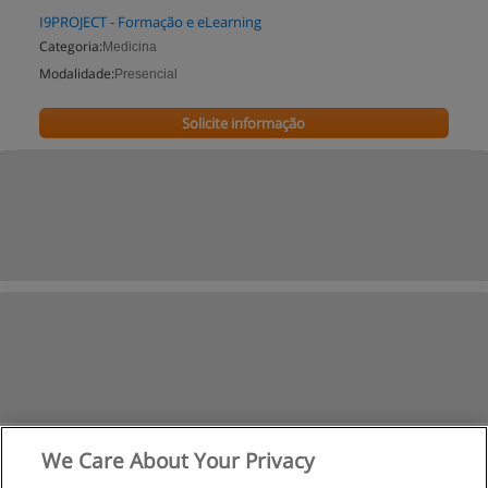
I9PROJECT - Formação e eLearning
Categoria:
Medicina
Modalidade:
Presencial
Solicite informação
We Care About Your Privacy