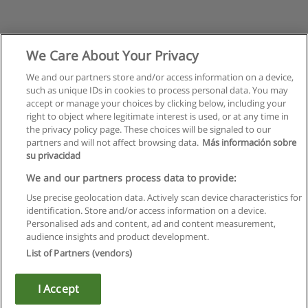
We Care About Your Privacy
We and our partners store and/or access information on a device,
such as unique IDs in cookies to process personal data. You may
accept or manage your choices by clicking below, including your
right to object where legitimate interest is used, or at any time in
the privacy policy page. These choices will be signaled to our
partners and will not affect browsing data.
Más información sobre
su privacidad
We and our partners process data to provide:
Use precise geolocation data. Actively scan device characteristics for
identification. Store and/or access information on a device.
Regras de uso
Personalised ads and content, ad and content measurement,
audience insights and product development.
Privacidade de dados
List of Partners (vendors)
Entrar em contato com Educaedu
I Accept
Copyright © Educaedu Business S.L. - CIF : B-95610580: -
www.educaedu.com.pt