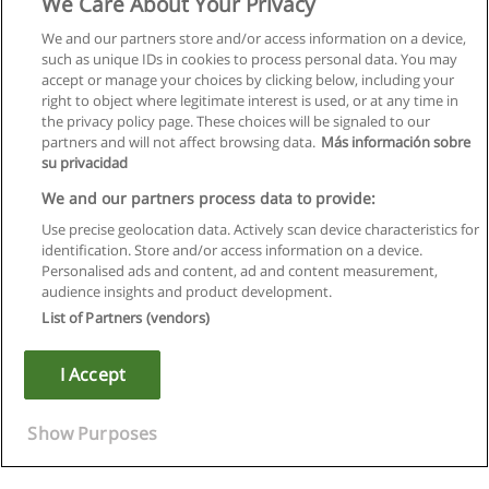
We Care About Your Privacy
We and our partners store and/or access information on a device,
such as unique IDs in cookies to process personal data. You may
accept or manage your choices by clicking below, including your
right to object where legitimate interest is used, or at any time in
the privacy policy page. These choices will be signaled to our
partners and will not affect browsing data.
Más información sobre
su privacidad
We and our partners process data to provide:
Use precise geolocation data. Actively scan device characteristics for
identification. Store and/or access information on a device.
Regras de uso
Personalised ads and content, ad and content measurement,
audience insights and product development.
Privacidade de dados
List of Partners (vendors)
Entrar em contato com Educaedu
I Accept
Copyright © Educaedu Business S.L. - CIF : B-95610580: -
www.educaedu.com.pt
Show Purposes