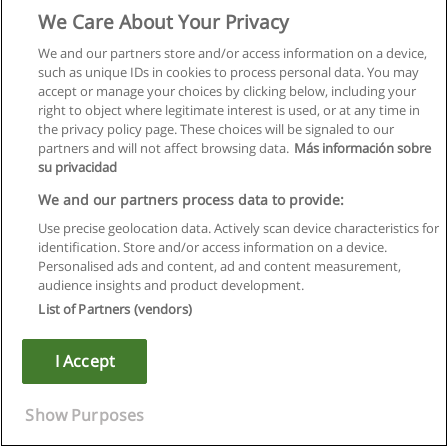
We Care About Your Privacy
We and our partners store and/or access information on a device,
such as unique IDs in cookies to process personal data. You may
accept or manage your choices by clicking below, including your
right to object where legitimate interest is used, or at any time in
the privacy policy page. These choices will be signaled to our
partners and will not affect browsing data.
Más información sobre
su privacidad
We and our partners process data to provide:
Use precise geolocation data. Actively scan device characteristics for
identification. Store and/or access information on a device.
Regras de uso
Personalised ads and content, ad and content measurement,
audience insights and product development.
Privacidade de dados
List of Partners (vendors)
Entrar em contato com Educaedu
I Accept
Copyright © Educaedu Business S.L. - CIF : B-95610580: -
www.educaedu.com.pt
Show Purposes