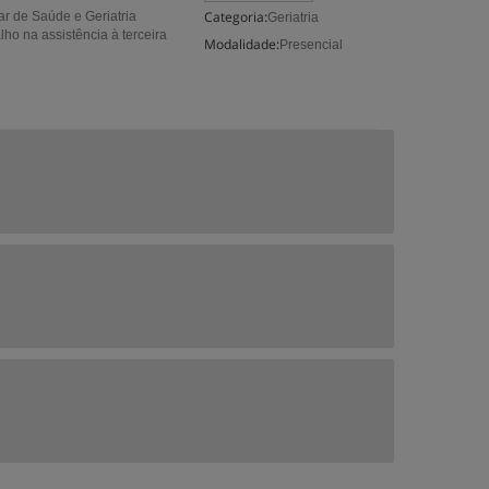
Categoria:
ar de Saúde e Geriatria
Geriatria
ho na assistência à terceira
Modalidade:
Presencial