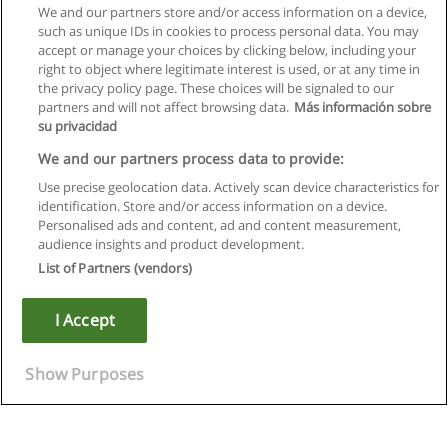
We and our partners store and/or access information on a device,
such as unique IDs in cookies to process personal data. You may
accept or manage your choices by clicking below, including your
right to object where legitimate interest is used, or at any time in
the privacy policy page. These choices will be signaled to our
partners and will not affect browsing data.
Más información sobre
su privacidad
We and our partners process data to provide:
Use precise geolocation data. Actively scan device characteristics for
identification. Store and/or access information on a device.
Regras de uso
Personalised ads and content, ad and content measurement,
audience insights and product development.
Privacidade de dados
List of Partners (vendors)
Entrar em contato com Educaedu
I Accept
Copyright © Educaedu Business S.L. - CIF : B-95610580: -
www.educaedu.com.pt
Show Purposes