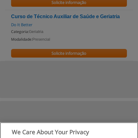
Solicite informação
Curso de Técnico Auxiliar de Saúde e Geriatria
Do It Better
Categoria:
Geriatria
Modalidade:
Presencial
Solicite informação
We Care About Your Privacy