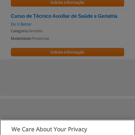
Solicite informação
Curso de Técnico Auxiliar de Saúde e Geriatria
Do It Better
Categoria:
Geriatria
Modalidade:
Presencial
Solicite informação
We Care About Your Privacy