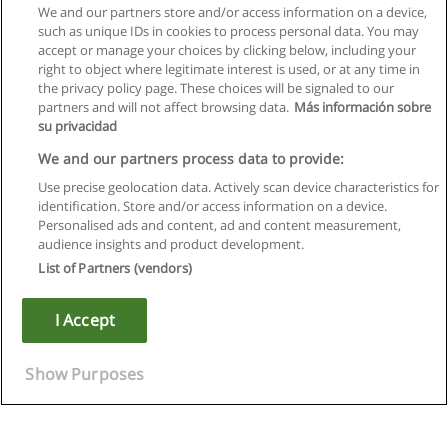
We and our partners store and/or access information on a device,
such as unique IDs in cookies to process personal data. You may
accept or manage your choices by clicking below, including your
right to object where legitimate interest is used, or at any time in
the privacy policy page. These choices will be signaled to our
partners and will not affect browsing data.
Más información sobre
su privacidad
We and our partners process data to provide:
Use precise geolocation data. Actively scan device characteristics for
identification. Store and/or access information on a device.
Regras de uso
Personalised ads and content, ad and content measurement,
audience insights and product development.
Privacidade de dados
List of Partners (vendors)
Entrar em contato com Educaedu
I Accept
Copyright © Educaedu Business S.L. - CIF : B-95610580: -
www.educaedu.com.pt
Show Purposes