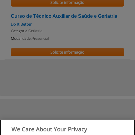
Solicite informação
Curso de Técnico Auxiliar de Saúde e Geriatria
Do It Better
Categoria:
Geriatria
Modalidade:
Presencial
Solicite informação
We Care About Your Privacy