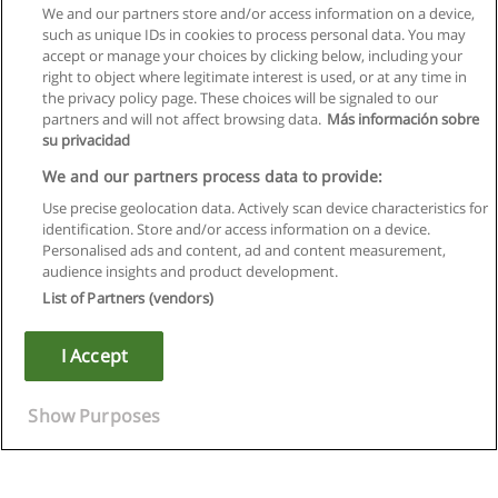
We and our partners store and/or access information on a device,
such as unique IDs in cookies to process personal data. You may
accept or manage your choices by clicking below, including your
right to object where legitimate interest is used, or at any time in
the privacy policy page. These choices will be signaled to our
partners and will not affect browsing data.
Más información sobre
su privacidad
We and our partners process data to provide:
Use precise geolocation data. Actively scan device characteristics for
identification. Store and/or access information on a device.
Regras de uso
Personalised ads and content, ad and content measurement,
audience insights and product development.
Privacidade de dados
List of Partners (vendors)
Entrar em contato com Educaedu
I Accept
Copyright © Educaedu Business S.L. - CIF : B-95610580: -
www.educaedu.com.pt
Show Purposes