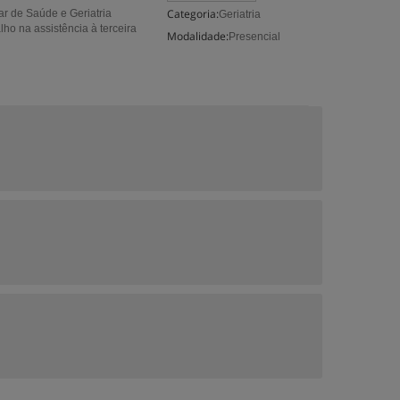
Categoria:
ar de Saúde e Geriatria
Geriatria
ho na assistência à terceira
Modalidade:
Presencial