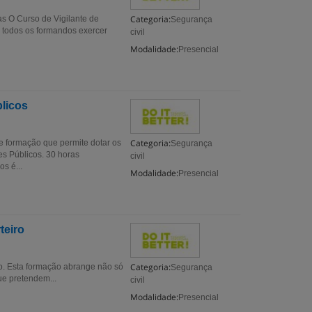
Categoria:
s O Curso de Vigilante de
Segurança
todos os formandos exercer
civil
Modalidade:
Presencial
blicos
Categoria:
e formação que permite dotar os
Segurança
s Públicos. 30 horas
civil
s é...
Modalidade:
Presencial
teiro
Categoria:
o. Esta formação abrange não só
Segurança
ue pretendem...
civil
Modalidade:
Presencial