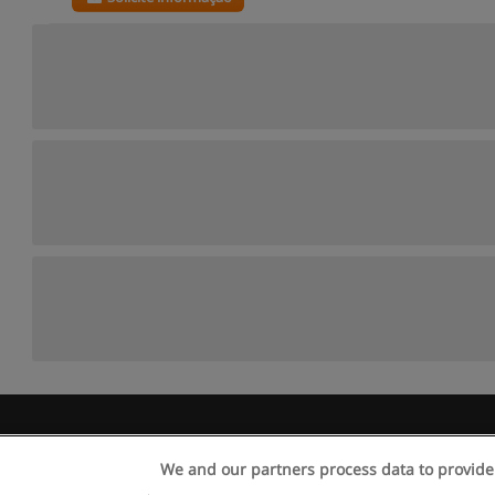
egras de uso
Privacidade de dados
Entrar em contato com Educae
We and our partners process data to provide