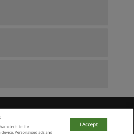
du
:
I Accept
haracteristics for
a device. Personalised ads and