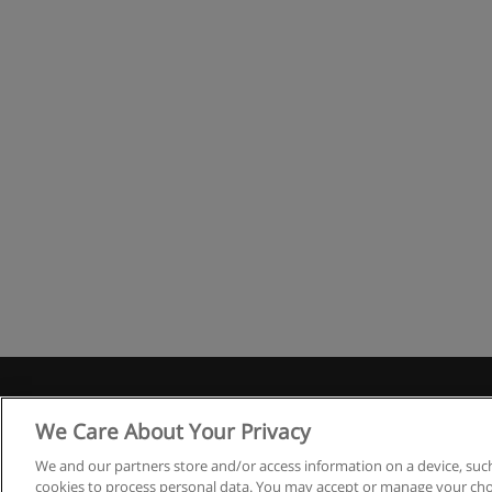
R
We Care About Your Privacy
We and our partners store and/or access information on a device, such
cookies to process personal data. You may accept or manage your choi