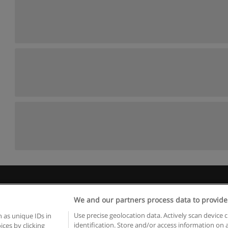
egras de uso
Privacidade de dados
Entrar em contato com Educae
We and our partners process data to provide
Copyright © Educaedu Business S.L. - CIF : B-95610580: -
www.educaedu.com.pt
Use precise geolocation data. Actively scan device c
 as unique IDs in
identification. Store and/or access information on 
ces by clicking